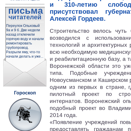
и 310-летию слобо
письма
присутствовал губерн
читателей
Алексей Гордеев.
Переулок Ольховый
Строительство велось чуть 
9а и 9 б. Две недели
назад отключили
возводился с использован
горячую воду и начали
ремонтировать
технологий и архитектурных 
трубопровод.
всю необходимую медицинску
Разрыли яму, что-то
начали делать и уже...
и реабилитационную базу, а т
Воронежской области это уж
типа. Подобные учрежден
Новоусманском и Каширском р
одним из первых в стране, 
Гороскоп
пилотный проект по стро
интернатов. Воронежский оп
подобный проект во Владими
2014 года.
«Появление учреждений пов
предоставлять гражданам 