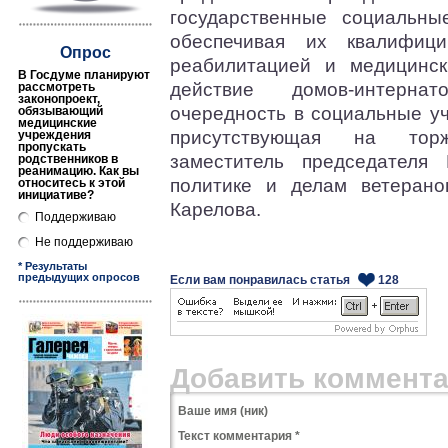
государственные социальны
обеспечивая их квалифици
Опрос
реабилитацией и медицинс
В Госдуме планируют
действие домов-интерна
рассмотреть
законопроект,
очередность в социальные уч
обязывающий
медицинские
присутствующая на тор
учреждения
пропускать
заместитель председателя 
родственников в
реанимацию. Как вы
политике и делам ветерано
относитесь к этой
инициативе?
Карелова.
Поддерживаю
Не поддерживаю
* Результаты
предыдущих опросов
Если вам понравилась статья
128
Добавить коммент
Ваше имя (ник)
Текст комментария *