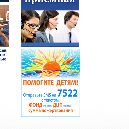
сев
жов
вые
ы
и