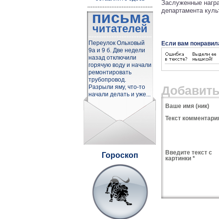
Заслуженные нагр
департамента куль
письма
читателей
Переулок Ольховый
Если вам понравил
9а и 9 б. Две недели
назад отключили
горячую воду и начали
ремонтировать
трубопровод.
Разрыли яму, что-то
Добавить
начали делать и уже...
Ваше имя (ник)
Текст комментария
Введите текст с
Гороскоп
картинки *