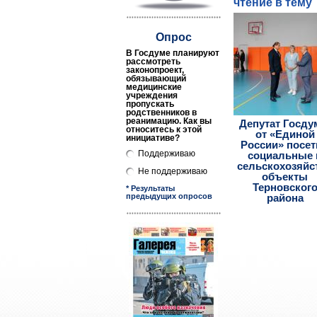
чтение в тему
Опрос
В Госдуме планируют
рассмотреть
законопроект,
обязывающий
медицинские
учреждения
пропускать
родственников в
реанимацию. Как вы
Депутат Госд
относитесь к этой
от «Единой
инициативе?
России» посе
Поддерживаю
социальные 
сельскохозяйс
Не поддерживаю
объекты
Терновског
* Результаты
предыдущих опросов
района