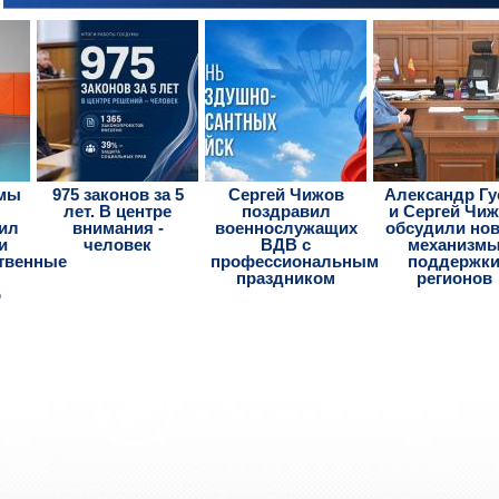
умы
975 законов за 5
Сергей Чижов
Александр Гу
лет. В центре
поздравил
и Сергей Чи
тил
внимания -
военнослужащих
обсудили но
и
человек
ВДВ с
механизм
твенные
профессиональным
поддержк
праздником
регионов
о