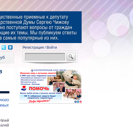
Регистрация
/
Войти
луб
в
ного
нных
ублей
алей