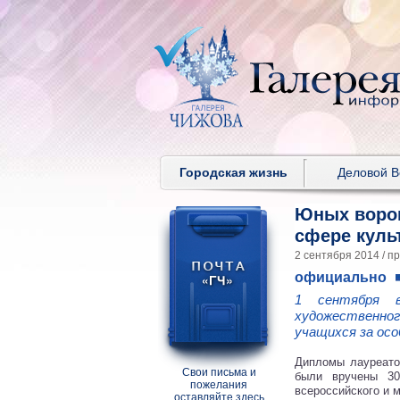
Городская жизнь
Деловой 
Юных ворон
сфере куль
2 сентября 2014 / п
официально
1 сентября в
художественног
учащихся за осо
Дипломы лауреатов
Свои письма и
были вручены 30
пожелания
всероссийского и 
оставляйте здесь