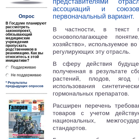
представителями отрас
ассоциаций и союзов
первоначальный вариант.
Опрос
В Госдуме планируют
рассмотреть
В частности, в текст 
законопроект,
обязывающий
основополагающее понятие
медицинские
учреждения
хозяйство», используемое во
пропускать
родственников в
регулирующих эту отрасль.
реанимацию. Как вы
относитесь к этой
инициативе?
В сферу действия будущег
Поддерживаю
полученная в результате сб
Не поддерживаю
растений, плодов, ягод 
* Результаты
использования синтетичес
предыдущих опросов
гормональных препаратов.
Расширен перечень требован
товаров с учетом действ
национальных, межгосуд
стандартов.