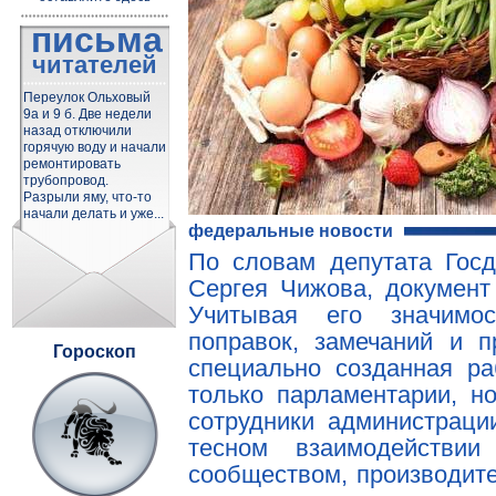
письма
читателей
Переулок Ольховый
9а и 9 б. Две недели
назад отключили
горячую воду и начали
ремонтировать
трубопровод.
Разрыли яму, что-то
начали делать и уже...
федеральные новости
По словам депутата Гос
Сергея Чижова, документ
Учитывая его значимо
поправок, замечаний и 
Гороскоп
специально созданная ра
только парламентарии, н
сотрудники администрац
тесном взаимодействи
сообществом, производите