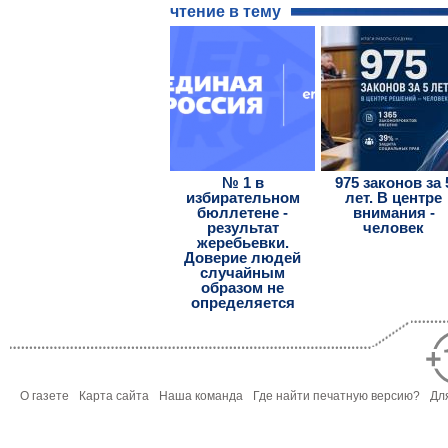
чтение в тему
№ 1 в
975 законов за 
избирательном
лет. В центре
бюллетене -
внимания -
результат
человек
жеребьевки.
Доверие людей
случайным
образом не
определяется
О газете
Карта сайта
Наша команда
Где найти печатную версию?
Дл