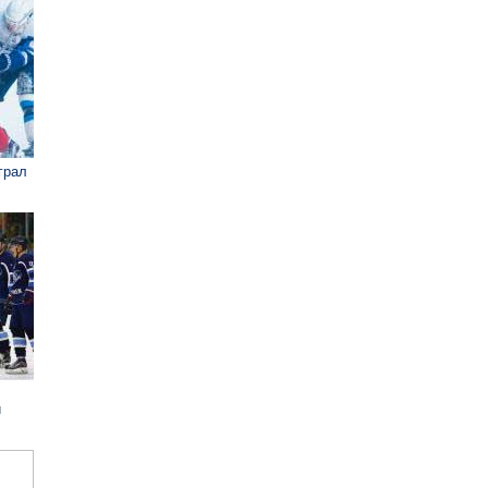
грал
и