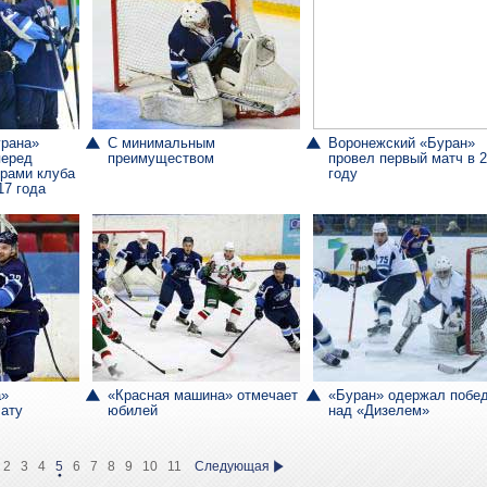
урана»
С минимальным
Воронежский «Буран»
перед
преимуществом
провел первый матч в 
ерами клуба
году
17 года
а»
«Красная машина» отмечает
«Буран» одержал побе
лату
юбилей
над «Дизелем»
2
3
4
5
6
7
8
9
10
11
Следующая