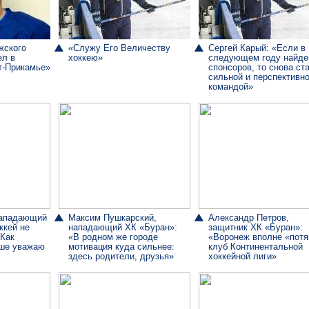
жского
«Служу Его Величеству
Сергей Карый: «Если в
ел в
хоккею»
следующем году найд
т-Прикамье»
спонсоров, то снова ст
сильной и перспективн
командой»
нападающий
Максим Пушкарский,
Александр Петров,
ккей не
нападающий ХК «Буран»:
защитник ХК «Буран»:
 Как
«В родном же городе
«Воронеж вполне «потя
ше уважаю
мотивация куда сильнее:
клуб Континентальной
здесь родители, друзья»
хоккейной лиги»