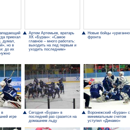
 нападающий
Артем Артемьев, вратарь
Новые бойцы «ураганно
гда приехал
ХК «Буран»: «Самое
фронта
, думал,
главное – много работать:
й», но в
выходить на лед первым и
и: до их
уходить последним»
 нужно
 в
Сегодня «Буран» в
Воронежский «Буран» с
шней игре
последний раз сразится на
минимальным счетом
домашнем льду
уступил «Динамо»