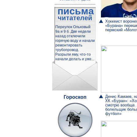
письма
читателей
Хоккеист вороне
«Бурана» переш
Переулок Ольховый
пермский «Моло
9а и 9 б. Две недели
назад отключили
горячую воду и начали
ремонтировать
трубопровод.
Разрыли яму, что-то
начали делать и уже...
Денис Камаев, 
Гороскоп
ХК «Буран»: «Хо
смотрю вообще.
болельщик боль
футбол»