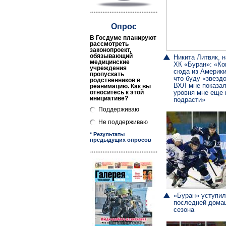
Опрос
В Госдуме планируют
рассмотреть
законопроект,
обязывающий
Никита Литвяк,
медицинские
ХК «Буран»: «Ко
учреждения
сюда из Америки
пропускать
что буду «звездо
родственников в
ВХЛ мне показал
реанимацию. Как вы
относитесь к этой
уровня мне еще
инициативе?
подрасти»
Поддерживаю
Не поддерживаю
* Результаты
предыдущих опросов
«Буран» уступил
последней дома
сезона