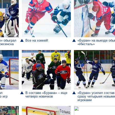
ю» обыграл
Все на хоккей!
«Буран» на выезде обы
ресенска
«Ижсталь»
ил
В составе «Бурана» – еще
«Буран» усилил состав
 игр
четверо новичков
сразу четырьмя новым
игроками