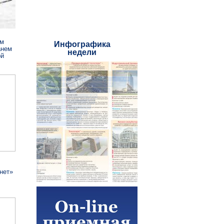
ем
Инфографика
анем
недели
ой
нет»