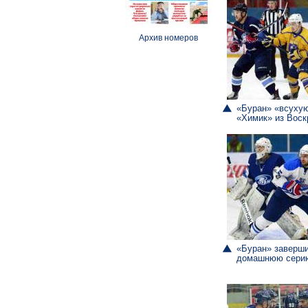
Архив номеров
«Буран» «всуху
«Химик» из Воск
«Буран» заверш
домашнюю серию